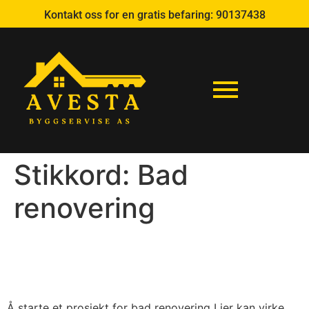
Kontakt oss for en gratis befaring:
90137438
Stikkord:
Bad
renovering
Sikker Bad Renovering Lier:
5 Steg til Drømmebadet
Å starte et prosjekt for bad renovering Lier kan virke