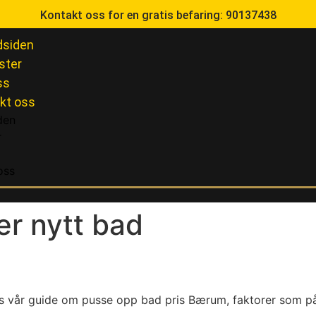
Kontakt oss for en gratis befaring:
90137438
siden
ster
ss
kt oss
den
r
oss
er nytt bad
rum: Komplett guide til kostn
 vår guide om pusse opp bad pris Bærum, faktorer som på