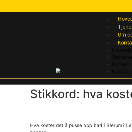
Hoved
Tjene
Om o
Konta
Hovedsi
Tjeneste
Om oss
Kontakt 
Stikkord:
hva kost
Pusse opp bad pris Bæ
Hva koster det å pusse opp bad i Bærum? Les