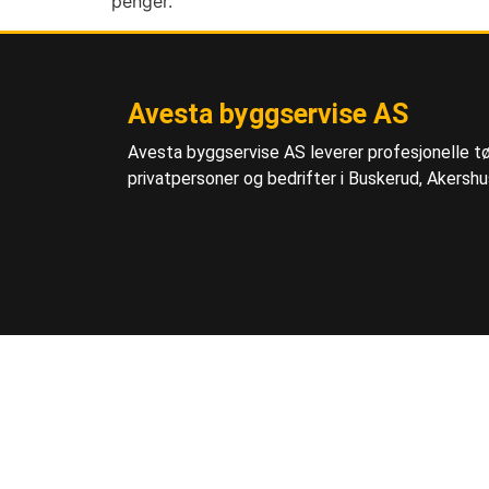
penger.
Avesta byggservise AS
Avesta byggservise AS leverer profesjonelle tø
privatpersoner og bedrifter i Buskerud, Akershu