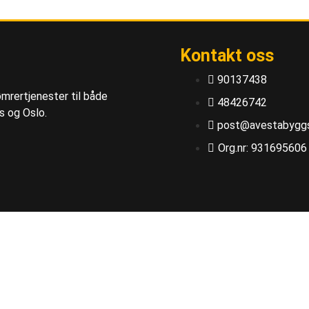
Kontakt oss
90137438
mrertjenester til både
48426742
s og Oslo.
post@avestabyggs
Org.nr: 931695606