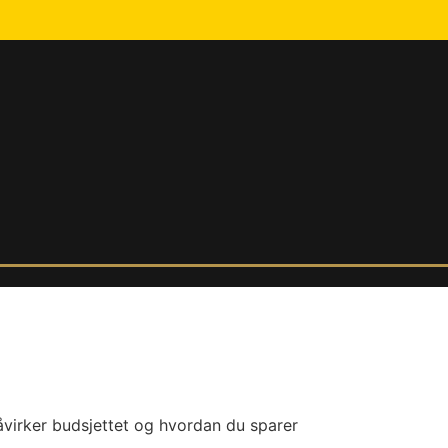
ader
virker budsjettet og hvordan du sparer