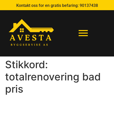
Kontakt oss for en gratis befaring:
90137438
Stikkord:
totalrenovering bad
pris
Pusse opp bad pris Bærum:
Komplett guide til